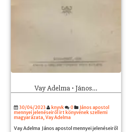
Vay Adelma • János…
30/04/2023
knyvk
0
János apostol
mennyei jelenéseiről irt könyvének szellemi
magyarázata
,
Vay Adelma
Vay Adelma János apostol mennyei jelenéseiről