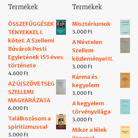
Termékek
Termékek
ÖSSZEFÜGGÉSEK
Misztériumok
TÉNYEKKEL I.
3.000
Ft
kötet. A Szellemi
A Névtelen
Búvárok Pesti
Szellem
Egyletének 155 éves
közleményei II.
története
3.000
Ft
4.600
Ft
Kárma és
AZ ÚJSZÖVETSEG
kegyelem
SZELLEMI
3.000
Ft
MAGYARÁZATA
A kegyelem
6.000
Ft
törvényvilága
Találkozásom a
3.000
Ft
spiritizmussal
Mikor a lélek
3.000
Ft