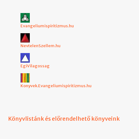
Evangeliumispiritizmus.hu
NevtelenSzellem.hu
EgiVilagossag
Konyvek.Evangeliumispiritizmus.hu
Könyvlistánk és előrendelhető könyveink