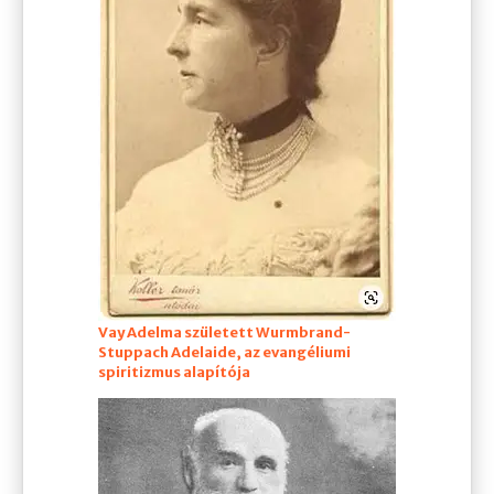
Vay Adelma született Wurmbrand-
Stuppach Adelaide, az evangéliumi
spiritizmus alapítója