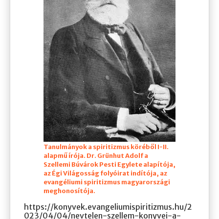
Tanulmányok a spiritizmus köréből
I
-II.
alapmű írója. Dr. Grünhut Adolf a
Szellemi Búvárok Pesti Egylete alapítója,
az Égi Világosság folyóirat indítója, az
evangéliumi spiritizmus magyarországi
meghonosítója.
https://konyvek.evangeliumispiritizmus.hu/2
023/04/04/nevtelen-szellem-konyvei-a-