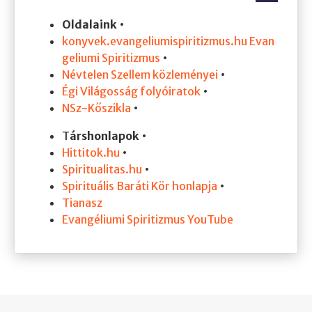
Oldalaink
•
konyvek.evangeliumispiritizmus.hu
Evan
geliumi Spiritizmus
•
Névtelen Szellem közleményei
•
Égi Világosság folyóiratok
•
NSz-Kőszikla
•
T
árshonlapok
•
Hittitok.hu
•
Spiritualitas.hu
•
Spirituális Baráti Kör honlapja
•
Tianasz
Evangéliumi Spiritizmus YouTube