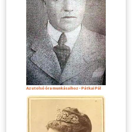
Az utolsó óra munkásaihoz - Pátkai Pál