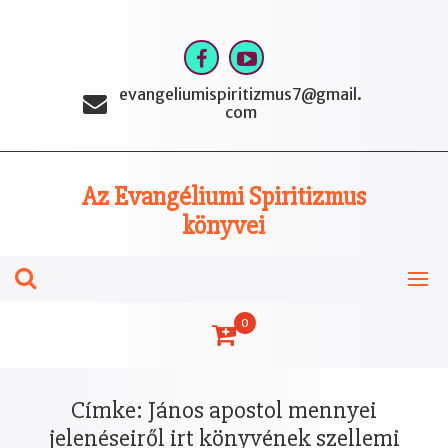
Skip
to
content
evangeliumispiritizmus7@gmail.
com
Az Evangéliumi Spiritizmus
könyvei
0
Címke:
János apostol mennyei
jelenéseiről irt könyvének szellemi