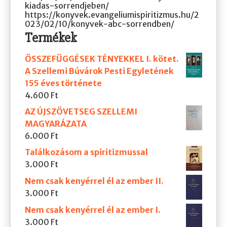
kiadas-sorrendjeben/
https://konyvek.evangeliumispiritizmus.hu/2
023/02/10/konyvek-abc-sorrendben/
Termékek
ÖSSZEFÜGGÉSEK TÉNYEKKEL I. kötet.
A Szellemi Búvárok Pesti Egyletének
155 éves története
4.600
Ft
AZ ÚJSZÖVETSEG SZELLEMI
MAGYARÁZATA
6.000
Ft
Találkozásom a spiritizmussal
3.000
Ft
Nem csak kenyérrel él az ember II.
3.000
Ft
Nem csak kenyérrel él az ember I.
3.000
Ft