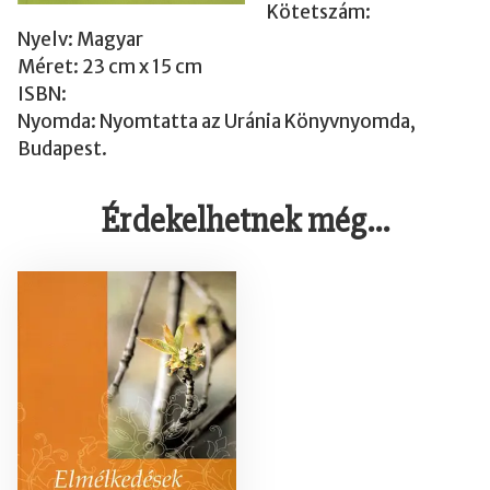
s
Kötetszám:
é
Nyelv: Magyar
g
Méret: 23 cm x 15 cm
ISBN:
Nyomda: Nyomtatta az Uránia Könyvnyomda,
Budapest.
Érdekelhetnek még…