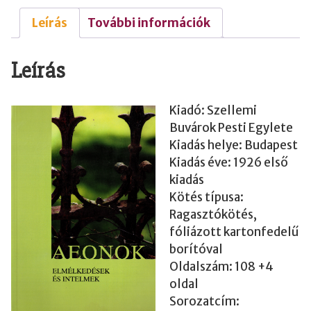
•
Leírás
További információk
V
a
Leírás
y
A
d
Kiadó: Szellemi
e
Buvárok Pesti Egylete
l
Kiadás helye: Budapest
Kiadás éve: 1926 első
m
kiadás
a
Kötés típusa:
m
Ragasztókötés,
e
fóliázott kartonfedelű
n
borítóval
n
Oldalszám: 108 +4
y
oldal
i
Sorozatcím: