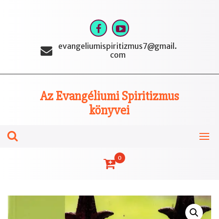
Skip
to
content
evangeliumispiritizmus7@gmail.
com
Az Evangéliumi Spiritizmus
könyvei
0