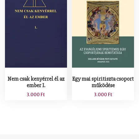
Nem csak kenyérrel él az
Egy mai spiritiszta csoport
ember I.
működése
3.000
Ft
3.000
Ft