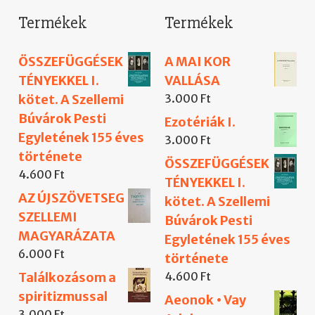
Termékek
Termékek
ÖSSZEFÜGGÉSEK
A MAI KOR
TÉNYEKKEL I.
VALLÁSA
kötet. A Szellemi
3.000
Ft
Búvárok Pesti
Ezotériák I.
Egyletének 155 éves
3.000
Ft
története
ÖSSZEFÜGGÉSEK
4.600
Ft
TÉNYEKKEL I.
AZ ÚJSZÖVETSEG
kötet. A Szellemi
SZELLEMI
Búvárok Pesti
MAGYARÁZATA
Egyletének 155 éves
6.000
Ft
története
Találkozásom a
4.600
Ft
spiritizmussal
Aeonok • Vay
3.000
Ft