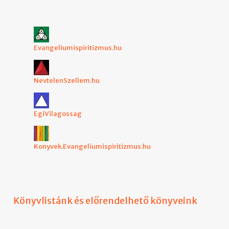
Evangeliumispiritizmus.hu
NevtelenSzellem.hu
EgiVilagossag
Konyvek.Evangeliumispiritizmus.hu
Könyvlistánk és előrendelhető könyveink