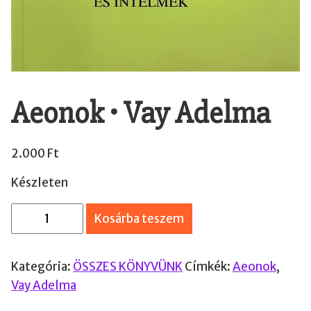
Aeonok • Vay Adelma
2.000
Ft
Készleten
A
Kosárba teszem
e
o
Kategória:
ÖSSZES KÖNYVÜNK
Címkék:
Aeonok
,
n
Vay Adelma
o
k