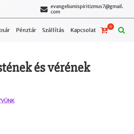
evangeliumispiritizmus7@gmail.
com
0
osár
Pénztár
Szállítás
Kapcsolat
stének és vérének
YVÜNK