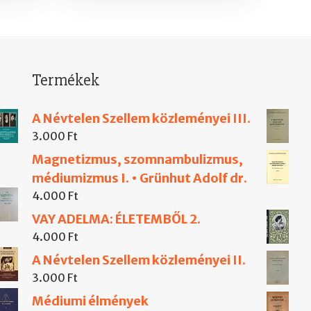
Termékek
A Névtelen Szellem közleményei III.
3.000
Ft
Magnetizmus, szomnambulizmus,
médiumizmus I. • Grünhut Adolf dr.
4.000
Ft
VAY ADELMA: ÉLETEMBŐL 2.
4.000
Ft
A Névtelen Szellem közleményei II.
3.000
Ft
Médiumi élmények