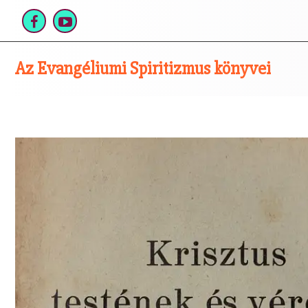
Skip
to
content
Az Evangéliumi Spiritizmus könyvei