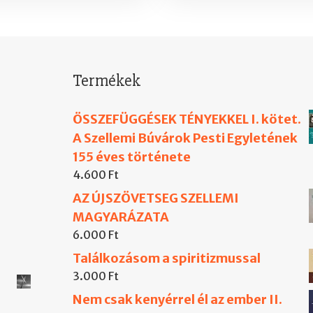
Termékek
ÖSSZEFÜGGÉSEK TÉNYEKKEL I. kötet.
A Szellemi Búvárok Pesti Egyletének
155 éves története
4.600
Ft
AZ ÚJSZÖVETSEG SZELLEMI
MAGYARÁZATA
6.000
Ft
Találkozásom a spiritizmussal
3.000
Ft
Nem csak kenyérrel él az ember II.