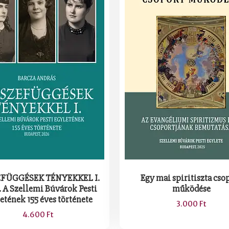
FÜGGÉSEK TÉNYEKKEL I.
Egy mai spiritiszta cso
. A Szellemi Búvárok Pesti
működése
etének 155 éves története
3.000
Ft
4.600
Ft