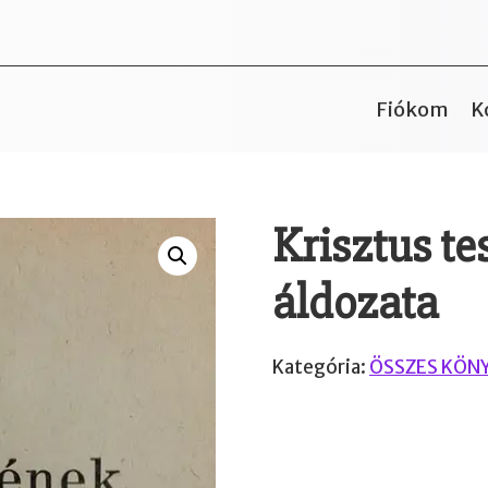
Fiókom
K
Krisztus te
áldozata
Kategória:
ÖSSZES KÖN