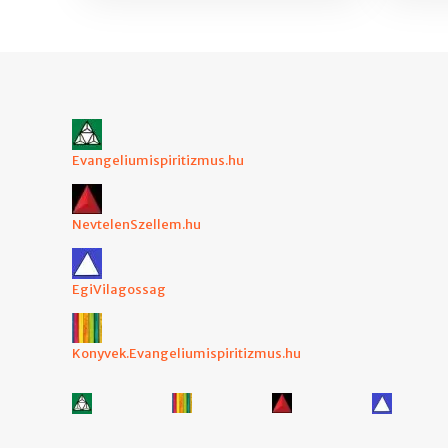
Evangeliumispiritizmus.hu
NevtelenSzellem.hu
EgiVilagossag
Konyvek.Evangeliumispiritizmus.hu