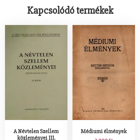
á
Kapcsolódó termékek
k
m
e
n
n
y
i
s
é
g
A Névtelen Szellem
Médiumi élmények
közleményei III.