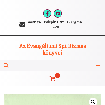
Skip
to
content
evangeliumispiritizmus7@gmail.
com
Az Evangéliumi Spiritizmus
könyvei