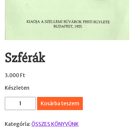
Szférák
3.000
Ft
Készleten
S
Kosárba teszem
z
f
Kategória:
ÖSSZES KÖNYVÜNK
é
r