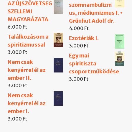
AZ ÚJSZÖVETSEG
szomnambulizm
SZELLEMI
us, médiumizmus I. •
MAGYARÁZATA
Grünhut Adolf dr.
6.000
Ft
4.000
Ft
Találkozásom a
Ezotériák I.
spiritizmussal
3.000
Ft
3.000
Ft
Egy mai
Nem csak
spiritiszta
kenyérrel él az
csoport működése
ember II.
3.000
Ft
3.000
Ft
Nem csak
kenyérrel él az
ember I.
3.000
Ft