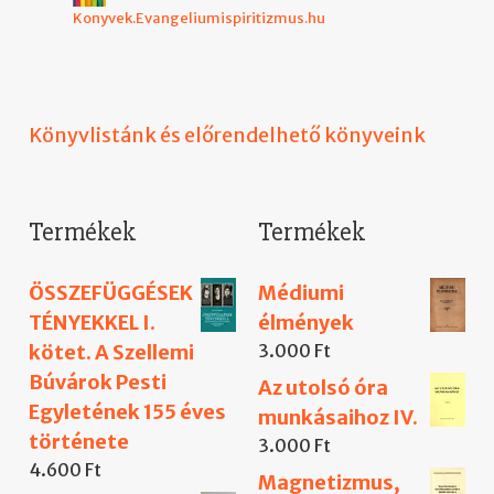
Konyvek.Evangeliumispiritizmus.hu
Könyvlistánk és előrendelhető könyveink
Termékek
Termékek
ÖSSZEFÜGGÉSEK
Médiumi
TÉNYEKKEL I.
élmények
kötet. A Szellemi
3.000
Ft
Búvárok Pesti
Az utolsó óra
Egyletének 155 éves
munkásaihoz IV.
története
3.000
Ft
4.600
Ft
Magnetizmus,