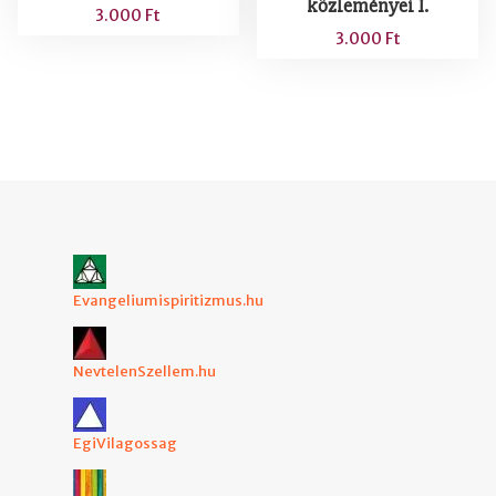
közleményei I.
3.000
Ft
3.000
Ft
Evangeliumispiritizmus.hu
NevtelenSzellem.hu
EgiVilagossag