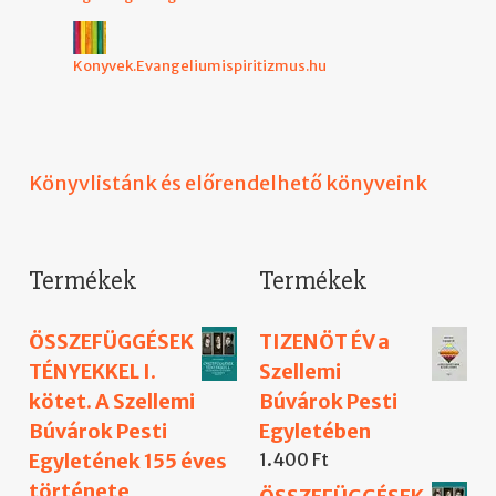
Konyvek.Evangeliumispiritizmus.hu
Könyvlistánk és előrendelhető könyveink
Termékek
Termékek
ÖSSZEFÜGGÉSEK
TIZENÖT ÉV a
TÉNYEKKEL I.
Szellemi
kötet. A Szellemi
Búvárok Pesti
Búvárok Pesti
Egyletében
Egyletének 155 éves
1.400
Ft
története