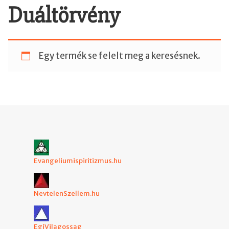
Duáltörvény
Egy termék se felelt meg a keresésnek.
Evangeliumispiritizmus.hu
NevtelenSzellem.hu
EgiVilagossag