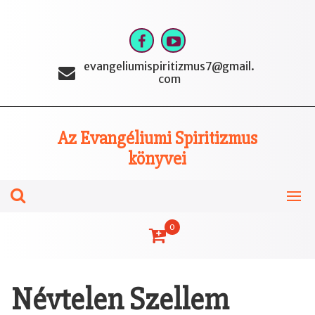
Skip
to
content
evangeliumispiritizmus7@gmail.
com
Az Evangéliumi Spiritizmus
könyvei
0
Névtelen Szellem