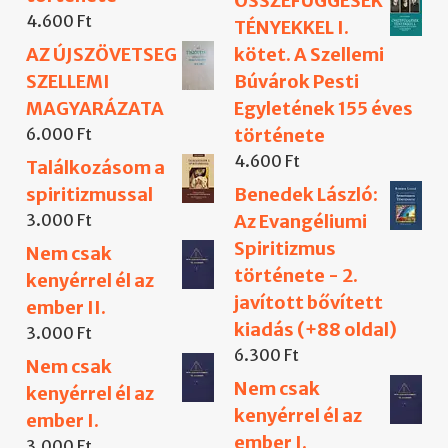
ÖSSZEFÜGGÉSEK
4.600
Ft
TÉNYEKKEL I.
AZ ÚJSZÖVETSEG
kötet. A Szellemi
SZELLEMI
Búvárok Pesti
MAGYARÁZATA
Egyletének 155 éves
6.000
Ft
története
4.600
Ft
Találkozásom a
spiritizmussal
Benedek László:
3.000
Ft
Az Evangéliumi
Spiritizmus
Nem csak
története - 2.
kenyérrel él az
javított bővített
ember II.
kiadás (+88 oldal)
3.000
Ft
6.300
Ft
Nem csak
Nem csak
kenyérrel él az
kenyérrel él az
ember I.
ember I.
3.000
Ft