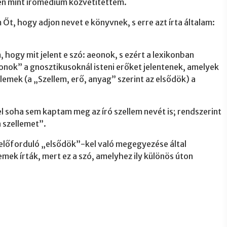
ben mint írómédium közvetítettem.
t, hogy adjon nevet e könyvnek, s erre azt írta általam:
 hogy mit jelent e szó: aeonok, s ezért a lexikonban
onok” a gnosztikusoknál isteni erőket jelentenek, amelyek
llemek (a „Szellem, erő, anyag” szerint az elsődök) a
 soha sem kaptam meg az író szellem nevét is; rendszerint
a szellemet”.
előforduló „elsődök”-kel való megegyezése által
emek írták, mert ez a szó, amelyhez ily különös úton