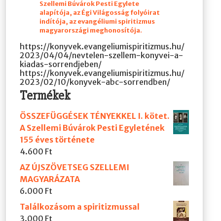
Szellemi Búvárok Pesti Egylete
alapítója, az Égi Világosság folyóirat
indítója, az evangéliumi spiritizmus
magyarországi meghonosítója.
https://konyvek.evangeliumispiritizmus.hu/
2023/04/04/nevtelen-szellem-konyvei-a-
kiadas-sorrendjeben/
https://konyvek.evangeliumispiritizmus.hu/
2023/02/10/konyvek-abc-sorrendben/
Termékek
ÖSSZEFÜGGÉSEK TÉNYEKKEL I. kötet.
A Szellemi Búvárok Pesti Egyletének
155 éves története
4.600
Ft
AZ ÚJSZÖVETSEG SZELLEMI
MAGYARÁZATA
6.000
Ft
Találkozásom a spiritizmussal
3.000
Ft