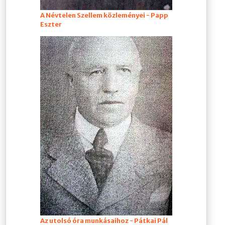
A Névtelen Szellem közleményei - Papp
Eszter
Az utolsó óra munkásaihoz - Pátkai Pál