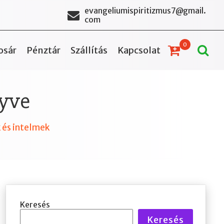
evangeliumispiritizmus7@gmail.
com
0
osár
Pénztár
Szállítás
Kapcsolat
yve
 és intelmek
Keresés
Keresés