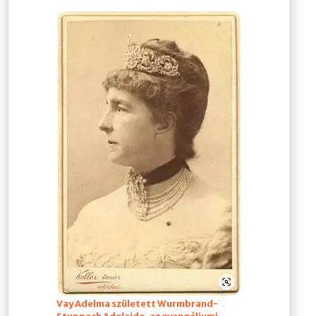
Vay Adelma született Wurmbrand-