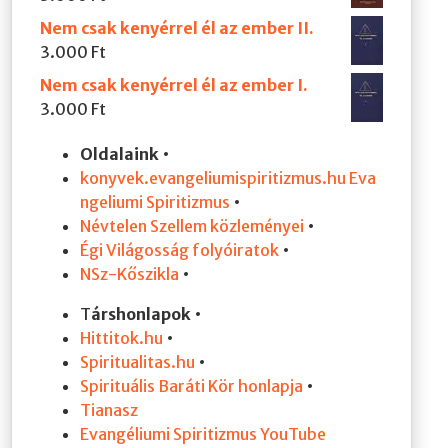
Nem csak kenyérrel él az ember II.
3.000
Ft
Nem csak kenyérrel él az ember I.
3.000
Ft
Oldalaink
•
konyvek.evangeliumispiritizmus.hu
Eva
ngeliumi Spiritizmus
•
Névtelen Szellem közleményei
•
Égi Világosság folyóiratok
•
NSz-Kőszikla
•
T
árshonlapok
•
Hittitok.hu
•
Spiritualitas.hu
•
Spirituális Baráti Kör honlapja
•
Tianasz
Evangéliumi Spiritizmus YouTube