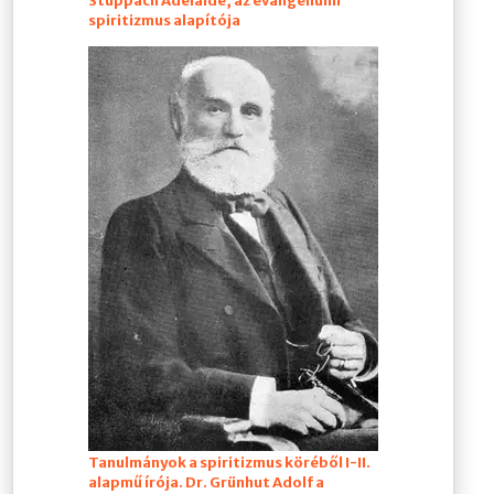
Stuppach Adelaide, az evangéliumi
spiritizmus alapítója
Tanulmányok a spiritizmus köréből
I
-II.
alapmű írója. Dr. Grünhut Adolf a