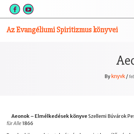
Skip
to
content
Az Evangéliumi Spiritizmus könyvei
Ae
knyvk
By
/
fe
Aeonok – Elmélkedések könyve
Szellemi Búvárok Pes
für Alle
1866