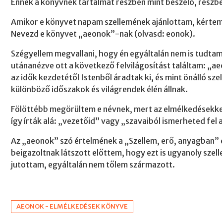
Ennek ​a könyvnek tartalmát részben mint beszélő, rész
Amikor e könyvet napam szellemének ajánlottam, kértem Ő
Nevezd e könyvet „aeonok”-nak (olvasd: eonok).
Szégyellem megvallani, hogy én egyáltalán nem is tudtam,
utánanézve ott a következő felvilágosítást találtam: „ae
az idők kezdetétől Istenből áradtak ki, és mint önálló sze
különböző időszakok és világrendek élén állnak.
Fölöttébb megörültem e névnek, mert az elmélkedésekkel
így írták alá: „vezetőid” vagy „szavaiból ismerheted fel 
Az „aeonok” szó értelmének a „Szellem, erő, anyagban” 
beigazoltnak látszott előttem, hogy ezt is ugyanoly szell
jutottam, egyáltalán nem tőlem származott.
AEONOK - ELMÉLKEDÉSEK KÖNYVE