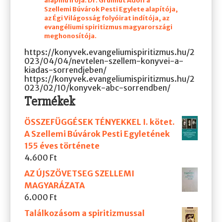
alapmű írója. Dr. Grünhut Adolf a
Szellemi Búvárok Pesti Egylete alapítója,
az Égi Világosság folyóirat indítója, az
evangéliumi spiritizmus magyarországi
meghonosítója.
https://konyvek.evangeliumispiritizmus.hu/2
023/04/04/nevtelen-szellem-konyvei-a-
kiadas-sorrendjeben/
https://konyvek.evangeliumispiritizmus.hu/2
023/02/10/konyvek-abc-sorrendben/
Termékek
ÖSSZEFÜGGÉSEK TÉNYEKKEL I. kötet.
A Szellemi Búvárok Pesti Egyletének
155 éves története
4.600
Ft
AZ ÚJSZÖVETSEG SZELLEMI
MAGYARÁZATA
6.000
Ft
Találkozásom a spiritizmussal