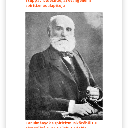
Stuppach Adelaide, az evangéliumi
spiritizmus alapítója
Tanulmányok a spiritizmus köréből
I
-II.