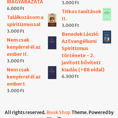
MAGYARÁZATA
3.000
Ft
6.000
Ft
Titkos tanítások
Találkozásom a
II.
spiritizmussal
3.000
Ft
3.000
Ft
Benedek László:
Nem csak
Az Evangéliumi
kenyérrel él az
Spiritizmus
ember II.
története - 2.
3.000
Ft
javított bővített
Nem csak
kiadás (+88 oldal)
kenyérrel él az
6.300
Ft
ember I.
3.000
Ft
Book Shop
All rights reserved.
Theme. Powered by