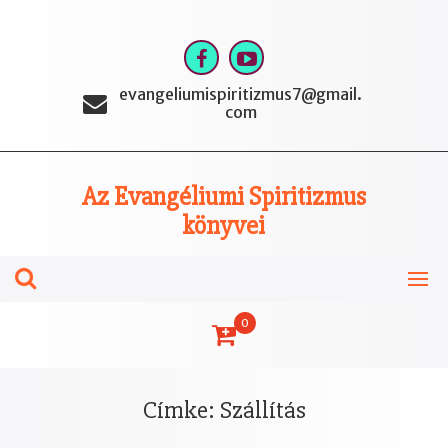
Skip
to
content
evangeliumispiritizmus7@gmail.
com
Az Evangéliumi Spiritizmus
könyvei
0
Címke:
Szállítás