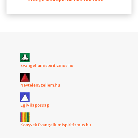
Evangeliumispiritizmus.hu
NevtelenSzellem.hu
EgiVilagossag
Konyvek.Evangeliumispiritizmus.hu