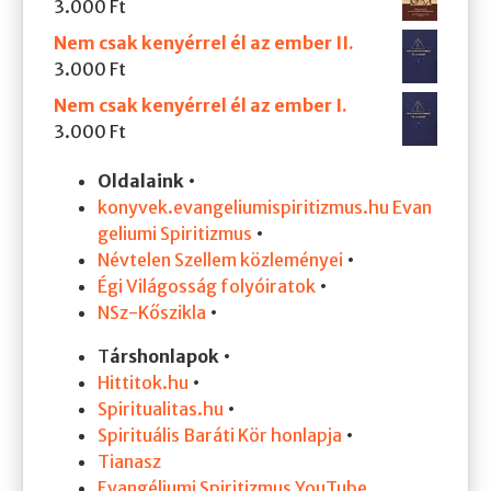
3.000
Ft
Nem csak kenyérrel él az ember II.
3.000
Ft
Nem csak kenyérrel él az ember I.
3.000
Ft
Oldalaink
•
konyvek.evangeliumispiritizmus.hu
Evan
geliumi Spiritizmus
•
Névtelen Szellem közleményei
•
Égi Világosság folyóiratok
•
NSz-Kőszikla
•
T
árshonlapok
•
Hittitok.hu
•
Spiritualitas.hu
•
Spirituális Baráti Kör honlapja
•
Tianasz
Evangéliumi Spiritizmus YouTube