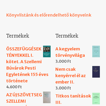
Könyvlistánk és előrendelhető könyveink
Termékek
Termékek
ÖSSZEFÜGGÉSEK
A kegyelem
TÉNYEKKEL I.
törvényvilága
kötet. A Szellemi
3.000
Ft
Búvárok Pesti
Nem csak
Egyletének 155 éves
kenyérrel él az
története
ember II.
4.600
Ft
3.000
Ft
AZ ÚJSZÖVETSEG
Titkos tanítások
SZELLEMI
III.