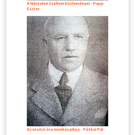
A Névtelen Szellem közleményei - Papp
Eszter
Az utolsó óra munkásaihoz - Pátkai Pál